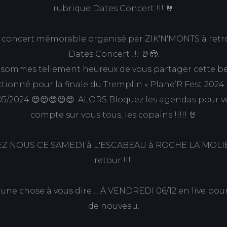
rubrique Dates Concert !!! 🤘
u concert mémorable organisé par ZIK'N'MONTS à retr
Dates Concert !!! 🤘😍.
 sommes tellement heureux de vous partager cette bell
tionné pour la finale du Tremplin « Plane’R Fest 2024 
05/2024 😍😍😍😍😍. ALORS Bloquez les agendas pour v
compte sur vous tous, les copains !!!!! 🤘
VEZ NOUS CE SAMEDI à L'ESCABEAU à ROCHE LA MOLIE
retour !!!!
une chose à vous dire ... À VENDREDI 06/12 en live pour 
de nouveau.