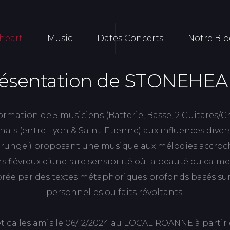
heart
Music
Dates Concerts
Notre Bl
ésentation de STONEHE
mation de 5 musiciens (Batterie, Basse, 2 Guitares/Ch
ais (entre Lyon & Saint-Etienne) aux influences divers
grunge ) proposant une musique aux mélodies accroc
s fiévreux d’une rare sensibilité où la beauté du calme 
corée par des textes métaphoriques profonds basés su
personnelles ou faits révoltants.
t ça les amis le 06/12/2024 au LOCAL ROANNE à partir d