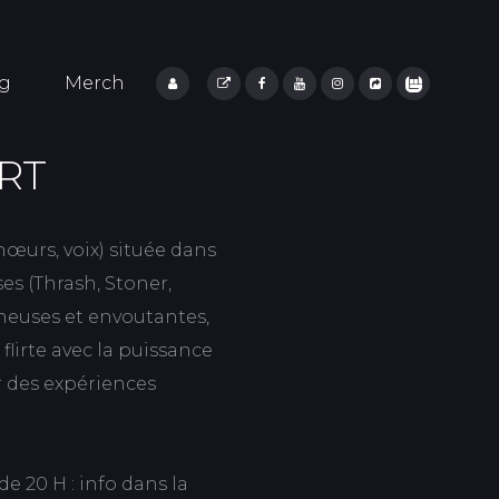
og
Merch
ART
œurs, voix) située dans
es (Thrash, Stoner,
heuses et envoutantes,
flirte avec la puissance
r des expériences
e 20 H : info dans la